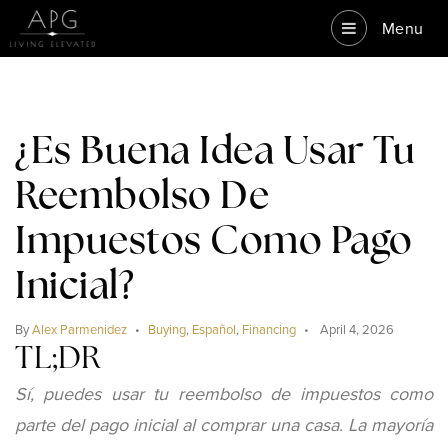
Menu
¿Es Buena Idea Usar Tu
Reembolso De
Impuestos Como Pago
Inicial?
By
Alex Parmenidez
Buying
,
Español
,
Financing
April 4, 2026
TL;DR
Sí, puedes usar tu reembolso de impuestos como
parte del pago inicial al comprar una casa. La mayoría