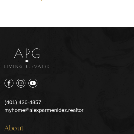
(401) 426-4857
myhome@alexparmenidez.realtor
About