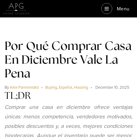
Menu
Por Qué Comprar Casa
En Diciembre Vale La
Pena
By
Alex Parmenidez
Buying
,
Español
,
Housing
December 10, 2025
TL;DR
Comprar una casa en diciembre ofrece ventajas
únicas: menos competencia, vendedores motivados,
posibles descuentos y, a veces, mejores condiciones
hipotecarias. Aunque el inventario puede ser menor,