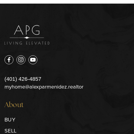
(401) 426-4857
myhome@alexparmenidez.realtor
About
BUY
SELL