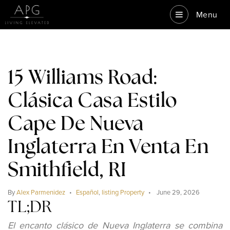
Menu
15 Williams Road:
Clásica Casa Estilo
Cape De Nueva
Inglaterra En Venta En
Smithfield, RI
By
Alex Parmenidez
Español
,
listing Property
June 29, 2026
TL;DR
El encanto clásico de Nueva Inglaterra se combina