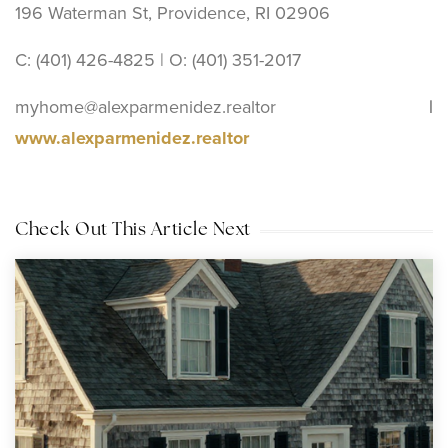
196 Waterman St, Providence, RI 02906
C: (401) 426-4825 | O: (401) 351-2017
myhome@alexparmenidez.realtor
|
www.alexparmenidez.realtor
Check Out This Article Next