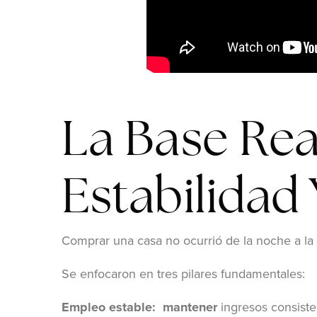
La Base Real
Estabilidad
Comprar una casa no ocurrió de la noche a la 
Se enfocaron en tres pilares fundamentales:
Empleo estable: mantener
ingresos consiste