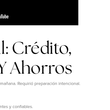
: Crédito,
 Y Ahorros
mañana. Requirió preparación intencional.
ntes y confiables.