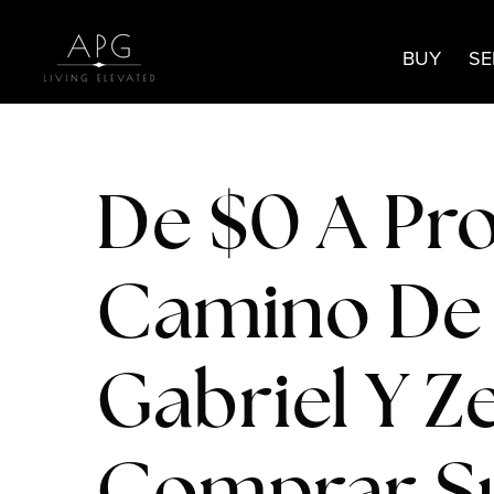
BUY
SE
De $0 A Pro
Camino De 
Gabriel Y Z