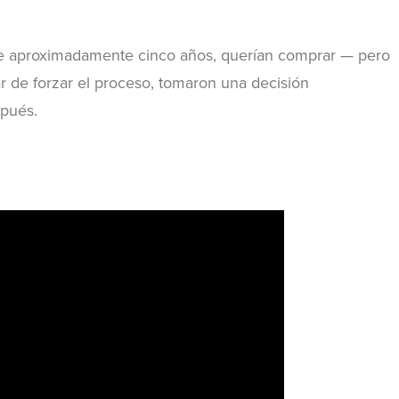
 aproximadamente cinco años, querían comprar — pero
ar de forzar el proceso, tomaron una decisión
spués.