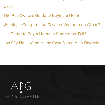
Casa
The Pet Owner’s Guide to Buying a Home
¿Es Mejor Comprar una Casa en Verano o en Otoño?
Is It Better to Buy a Home in Summer or Fall?
Los Sí y No al Vender una Casa Durante un Divorcio