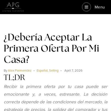
Menu
¿Debería Aceptar La
Primera Oferta Por Mi
Casa?
By
Alex Parmenidez
Español
,
Selling
April 7, 2026
TL;DR
Recibir la primera oferta por tu casa puede ser
emocionante y, a veces, estresante. La decisión
correcta depende de las condiciones del mercado, la
estrategia de precios, la solidez del comprador y tus