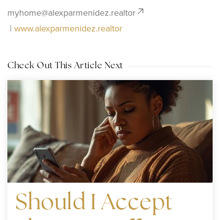
myhome@alexparmenidez.realtor
|
www.alexparmenidez.realtor
Check Out This Article Next
Should I Accept