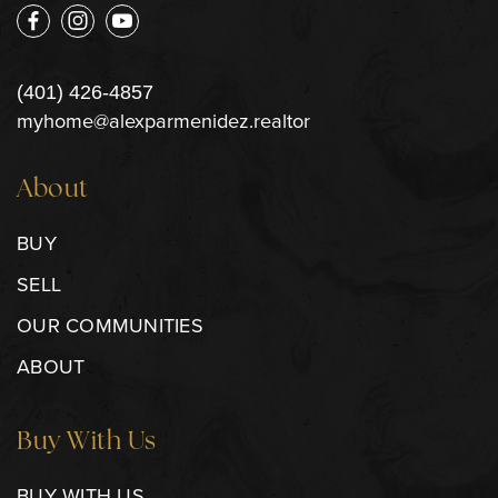
(401) 426-4857
myhome@alexparmenidez.realtor
About
BUY
SELL
OUR COMMUNITIES
ABOUT
Buy With Us
BUY WITH US