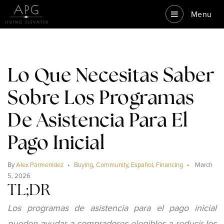
Menu
Lo Que Necesitas Saber
Sobre Los Programas
De Asistencia Para El
Pago Inicial
By
Alex Parmenidez
Buying
,
Community
,
Español
,
Financing
March
5, 2026
TL;DR
Los programas de asistencia para el pago inicial
pueden ayudar a compradores elegibles a reducir los