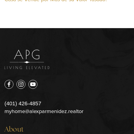
(401) 426-4857
myhome@alexparmenidez.realtor
About