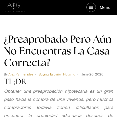
Menu
¿Preaprobado Pero Aún
No Encuentras La Casa
Correcta?
By
Alex Parmenidez
Buying
,
Español
,
Housing
June 20, 2026
TL;DR
Obtener una preaprobación hipotecaria es un gran
paso hacia la compra de una vivienda, pero muchos
compradores todavía tienen dificultades para
encontrar la propiedad adecuada después de