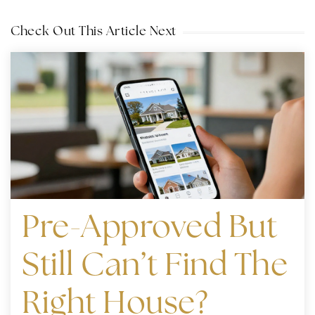
Check Out This Article Next
Pre-Approved But
Still Can’t Find The
Right House?