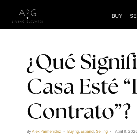
BUY
SE
¿Qué Signif
Casa Esté “
Contrato”?
By
Alex Parmenidez
Buying
,
Español
,
Selling
April 9, 202